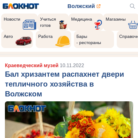
Волжский
Новости
Учиться
Медицина
Магазины
готов
10
Реклама закроется через:
Авто
Работа
Бары
Справоч
РЕКЛАМА • ИП РУСТАМОВ Р. А. ИНН 343516870293
- рестораны
Краеведческий музей
10.11.2022
Бал хризантем распахнет двери
тепличного хозяйства в
Волжском