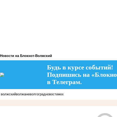
Новости на Блoкнoт-Волжский
Будь в курсе событий!
Подпишись на «Блокно
в Телеграм.
волжский
волжане
волгоград
новости
жкх