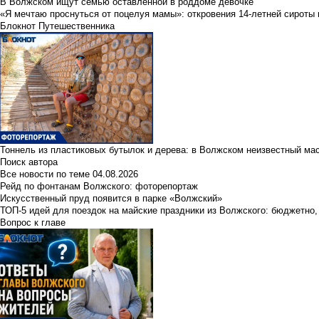
В Волжском ищут семью оставленной в роддоме девочке
«Я мечтаю проснуться от поцелуя мамы»: откровения 14-летней сироты 
Блокнот Путешественника
Тоннель из пластиковых бутылок и дерева: в Волжском неизвестный ма
Поиск автора
Все новости по теме
04.08.2026
Рейд по фонтанам Волжского: фоторепортаж
Искусственный пруд появится в парке «Волжский»
ТОП-5 идей для поездок на майские праздники из Волжского: бюджетно,
Вопрос к главе