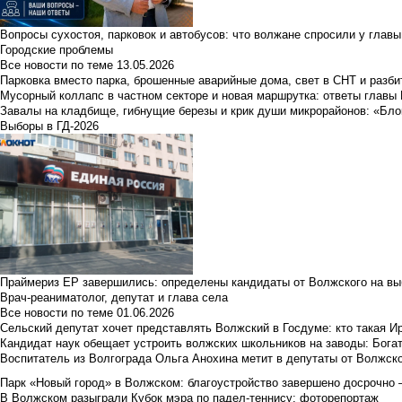
Вопросы сухостоя, парковок и автобусов: что волжане спросили у главы 
Городские проблемы
Все новости по теме
13.05.2026
Парковка вместо парка, брошенные аварийные дома, свет в СНТ и разб
Мусорный коллапс в частном секторе и новая маршрутка: ответы главы
Завалы на кладбище, гибнущие березы и крик души микрорайонов: «Бло
Выборы в ГД-2026
Праймериз ЕР завершились: определены кандидаты от Волжского на вы
Врач-реаниматолог, депутат и глава села
Все новости по теме
01.06.2026
Сельский депутат хочет представлять Волжский в Госдуме: кто такая 
Кандидат наук обещает устроить волжских школьников на заводы: Бога
Воспитатель из Волгограда Ольга Анохина метит в депутаты от Волжско
Парк «Новый город» в Волжском: благоустройство завершено досрочно —
В Волжском разыграли Кубок мэра по падел-теннису: фоторепортаж