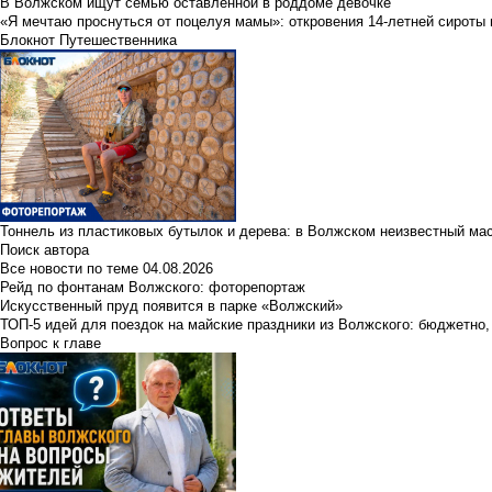
В Волжском ищут семью оставленной в роддоме девочке
«Я мечтаю проснуться от поцелуя мамы»: откровения 14-летней сироты 
Блокнот Путешественника
Тоннель из пластиковых бутылок и дерева: в Волжском неизвестный ма
Поиск автора
Все новости по теме
04.08.2026
Рейд по фонтанам Волжского: фоторепортаж
Искусственный пруд появится в парке «Волжский»
ТОП-5 идей для поездок на майские праздники из Волжского: бюджетно,
Вопрос к главе