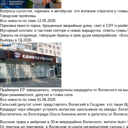
Вопросы сухостоя, парковок и автобусов: что волжане спросили у главы 
Городские проблемы
Все новости по теме
13.05.2026
Парковка вместо парка, брошенные аварийные дома, свет в СНТ и разб
Мусорный коллапс в частном секторе и новая маршрутка: ответы главы
Завалы на кладбище, гибнущие березы и крик души микрорайонов: «Бло
Выборы в ГД-2026
Праймериз ЕР завершились: определены кандидаты от Волжского на вы
Врач-реаниматолог, депутат и глава села
Все новости по теме
01.06.2026
Сельский депутат хочет представлять Волжский в Госдуме: кто такая 
Кандидат наук обещает устроить волжских школьников на заводы: Бога
Воспитатель из Волгограда Ольга Анохина метит в депутаты от Волжско
Высокая трава и амброзия в 30‑м микрорайоне Волжского: жители бьют 
От притона до приговора: в Волжском осудили организаторов салона с 