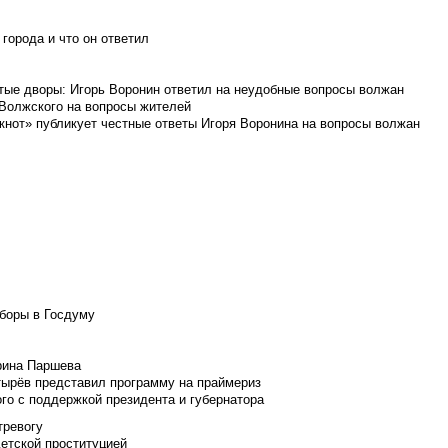
города и что он ответил
итые дворы: Игорь Воронин ответил на неудобные вопросы волжан
 Волжского на вопросы жителей
кнот» публикует честные ответы Игоря Воронина на вопросы волжан
боры в Госдуму
Ирина Паршева
тырёв представил программу на праймериз
го с поддержкой президента и губернатора
тревогу
детской проституцией