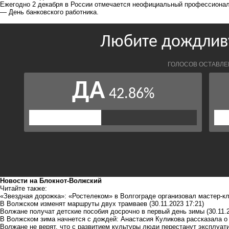
Ежегодно 2 декабря в России отмечается неофициальный профессионал
— День банковского работника.
Новости на Блoкнoт-Волжский
Читайте также:
«Звездная дорожка»: «Ростелеком» в Волгограде организовал мастер-
В Волжском изменят маршруты двух трамваев
(30.11.2023 17:21)
Волжане получат детские пособия досрочно в первый день зимы
(30.11.
В Волжском зима начнется с дождей: Анастасия Куликова рассказала о
Волжане не верят, что с развитием культуры люди перестанут эксплуат