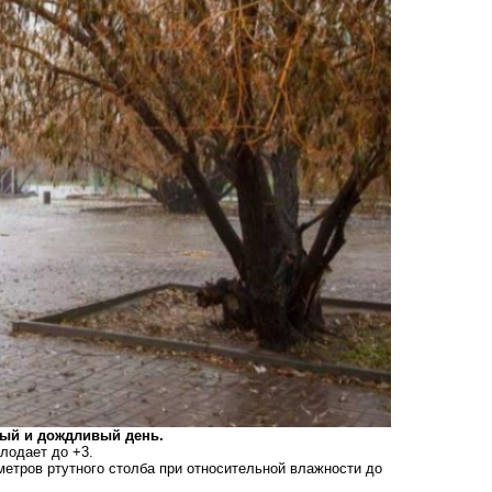
рный и дождливый день.
олодает до +3.
метров ртутного столба при относительной влажности до