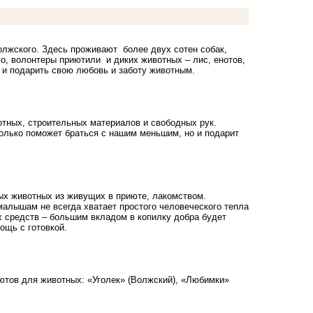
олжского. Здесь проживают более двух сотен собак,
го, волонтеры приютили и диких животных – лис, енотов,
 и подарить свою любовь и заботу животным.
отных, строительных материалов и свободных рук.
только поможет браться с нашим меньшим, но и подарит
ных животных из живущих в приюте, лакомством.
малышам не всегда хватает простого человеческого тепла
х средств – большим вкладом в копилку добра будет
ощь с готовкой.
ютов для животных: «Уголек» (Волжский), «Любимки»