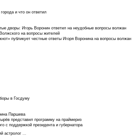
города и что он ответил
итые дворы: Игорь Воронин ответил на неудобные вопросы волжан
 Волжского на вопросы жителей
кнот» публикует честные ответы Игоря Воронина на вопросы волжан
боры в Госдуму
Ирина Паршева
тырёв представил программу на праймериз
го с поддержкой президента и губернатора
 астролог ...