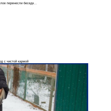
лое перенесли беседк...
од с чистой кармой