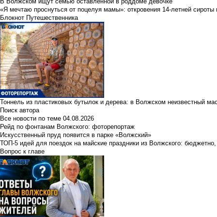
В Волжском ищут семью оставленной в роддоме девочке
«Я мечтаю проснуться от поцелуя мамы»: откровения 14-летней сироты 
Блокнот Путешественника
Тоннель из пластиковых бутылок и дерева: в Волжском неизвестный ма
Поиск автора
Все новости по теме
04.08.2026
Рейд по фонтанам Волжского: фоторепортаж
Искусственный пруд появится в парке «Волжский»
ТОП-5 идей для поездок на майские праздники из Волжского: бюджетно,
Вопрос к главе