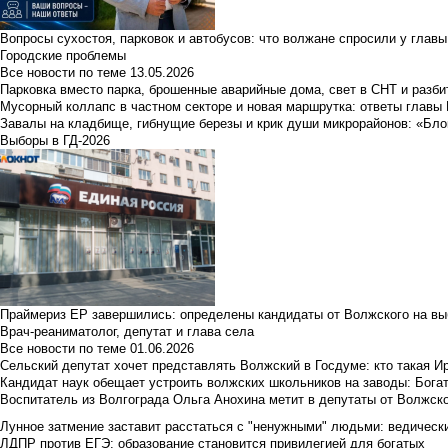
Вопросы сухостоя, парковок и автобусов: что волжане спросили у главы 
Городские проблемы
Все новости по теме
13.05.2026
Парковка вместо парка, брошенные аварийные дома, свет в СНТ и разб
Мусорный коллапс в частном секторе и новая маршрутка: ответы главы
Завалы на кладбище, гибнущие березы и крик души микрорайонов: «Бло
Выборы в ГД-2026
Праймериз ЕР завершились: определены кандидаты от Волжского на вы
Врач-реаниматолог, депутат и глава села
Все новости по теме
01.06.2026
Сельский депутат хочет представлять Волжский в Госдуме: кто такая 
Кандидат наук обещает устроить волжских школьников на заводы: Бога
Воспитатель из Волгограда Ольга Анохина метит в депутаты от Волжско
Лунное затмение заставит расстаться с "ненужными" людьми: ведический
ЛДПР против ЕГЭ: образование становится привилегией для богатых