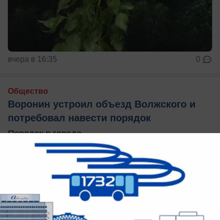
вчера в 16:35
0
Общество
Воронин устроил объезд Волжского и
потребовал навести порядок
Порядок в городе