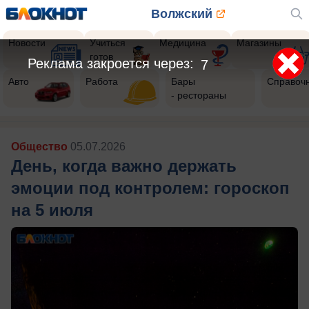
Волжский
Новости
Учиться
Медицина
Магазины
готов
Реклама закроется через:
5
Авто
Работа
Бары
Справоч
- рестораны
Общество
05.07.2026
День, когда важно держать
эмоции под контролем: гороскоп
на 5 июля