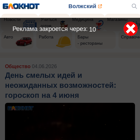
Волжский
Новости
Учиться
Медицина
Магазины
готов
Реклама закроется через:
8
Авто
Работа
Бары
Справоч
- рестораны
Общество
04.06.2026
День смелых идей и
неожиданных возможностей:
гороскоп на 4 июня