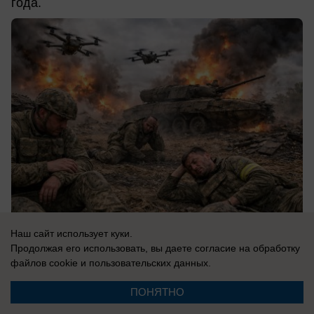
года.
Наш сайт использует куки.
07.08.2026
0
Продолжая его использовать, вы даете согласие на обработку
файлов cookie
и пользовательских данных.
ПОНЯТНО
В России
У солистки группы «А'Студио» Кети