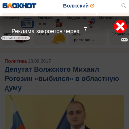
Волжский
Новости
Учиться
Медицина
Магазины
готов
5
Реклама закроется через:
Авто
Работа
Бары
Справоч
РЕКЛАМА • ISEE.RU
- рестораны
Политика
18.09.2017
Депутат Волжского Михаил
Рогозин «выбился» в областную
думу