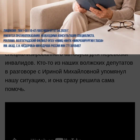
- Так как я работаю очень давно, я, конечно,
написала людям, чьих детей уже выпустила с
вопросом о том, кто может помочь с получением
специализированного автобуса для перевозки
инвалидов. Кто-то из наших волжских депутатов
в разговоре с Ириной Михайловной упомянул
нашу ситуацию, и она сразу решила сама
помочь.