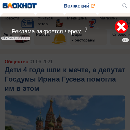
Волжский
Новости
Учиться
Медицина
Магазины
готов
5
Реклама закроется через:
Авто
Работа
Бары
Справоч
РЕКЛАМА • ISEE.RU
- рестораны
Общество
01.06.2021
Дети 4 года шли к мечте, а депутат
Госдумы Ирина Гусева помогла
им в этом