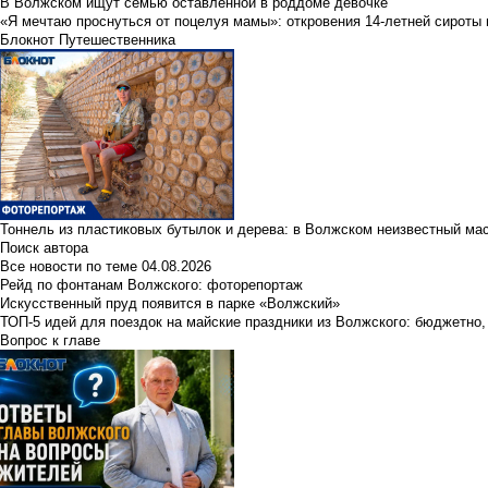
В Волжском ищут семью оставленной в роддоме девочке
«Я мечтаю проснуться от поцелуя мамы»: откровения 14-летней сироты 
Блокнот Путешественника
Тоннель из пластиковых бутылок и дерева: в Волжском неизвестный ма
Поиск автора
Все новости по теме
04.08.2026
Рейд по фонтанам Волжского: фоторепортаж
Искусственный пруд появится в парке «Волжский»
ТОП-5 идей для поездок на майские праздники из Волжского: бюджетно,
Вопрос к главе