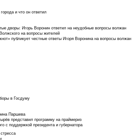
города и что он ответил
итые дворы: Игорь Воронин ответил на неудобные вопросы волжан
 Волжского на вопросы жителей
кнот» публикует честные ответы Игоря Воронина на вопросы волжан
боры в Госдуму
Ирина Паршева
тырёв представил программу на праймериз
го с поддержкой президента и губернатора
 стресса
и