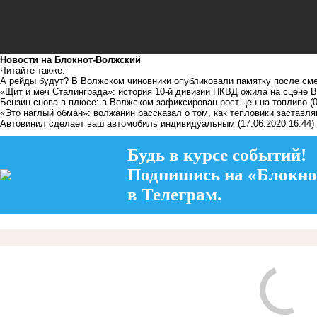
Новости на Блoкнoт-Волжский
Читайте также:
А рейды будут? В Волжском чиновники опубликовали памятку после сме
«Щит и меч Сталинграда»: история 10-й дивизии НКВД ожила на сцене 
Бензин снова в плюсе: в Волжском зафиксирован рост цен на топливо
(
«Это наглый обман»: волжанин рассказал о том, как тепловики заставля
Автовинил сделает ваш автомобиль индивидуальным
(17.06.2020 16:44)
Будь в курсе событий!
Подпишись на «Блокно
в Телеграм.