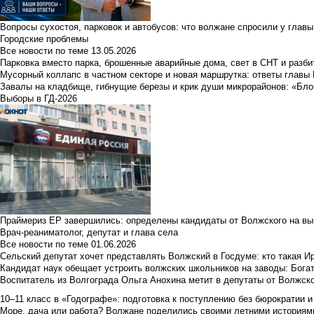
Вопросы сухостоя, парковок и автобусов: что волжане спросили у главы 
Городские проблемы
Все новости по теме
13.05.2026
Парковка вместо парка, брошенные аварийные дома, свет в СНТ и разб
Мусорный коллапс в частном секторе и новая маршрутка: ответы главы
Завалы на кладбище, гибнущие березы и крик души микрорайонов: «Бло
Выборы в ГД-2026
Праймериз ЕР завершились: определены кандидаты от Волжского на вы
Врач-реаниматолог, депутат и глава села
Все новости по теме
01.06.2026
Сельский депутат хочет представлять Волжский в Госдуме: кто такая 
Кандидат наук обещает устроить волжских школьников на заводы: Бога
Воспитатель из Волгограда Ольга Анохина метит в депутаты от Волжско
10–11 класс в «Годографе»: подготовка к поступлению без бюрократии и
Море, дача или работа? Волжане поделились своими летними историям