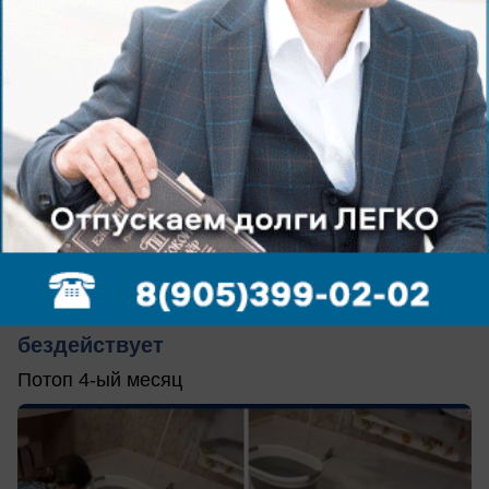
вчера в 16:28
0
Обращение в редакцию
В Волжском жилые квартиры заливает
во время дождя: УК «Лада Дом»
бездействует
Потоп 4-ый месяц