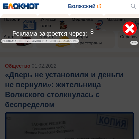
Волжский
Новости
Учиться
Медицина
Магазины
готов
6
Реклама закроется через:
Авто
Работа
Бары
Справоч
РЕКЛАМА • ИП РУСТАМОВ Р. А. ИНН 343516870293
- рестораны
Общество
01.02.2022
«Дверь не установили и деньги
не вернули»: жительница
Волжского столкнулась с
беспределом