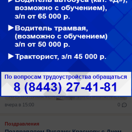
Не ждите, пока зуб заболит
вчера в 15:00
0
Поздравления
Поздравляем Руслану Краснову с Днем