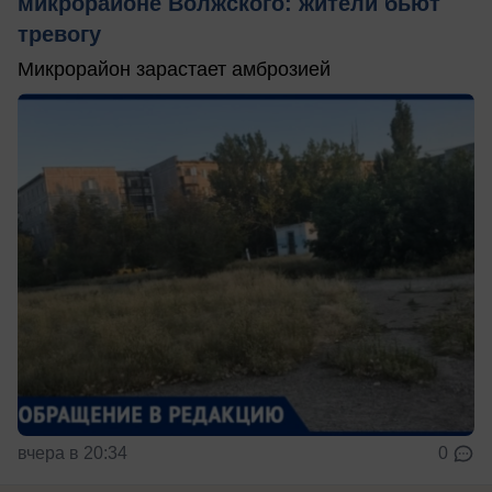
микрорайоне Волжского: жители бьют
тревогу
Микрорайон зарастает амброзией
вчера в 20:34
0