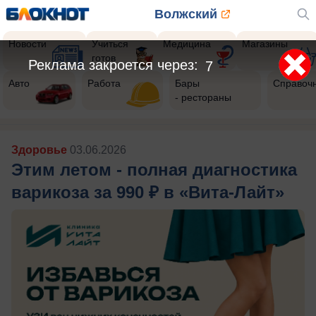
Волжский
Новости
Учиться
Медицина
Магазины
готов
Реклама закроется через:
4
Авто
Работа
Бары
Справоч
- рестораны
Здоровье
03.06.2026
Этим летом - полная диагностика
варикоза за 990 ₽ в «Вита-Лайт»