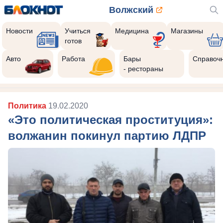
Волжский
Новости
Учиться
Медицина
Магазины
готов
Реклама закроется через:
9
Авто
Работа
Бары
Справоч
- рестораны
Политика
19.02.2020
«Это политическая проституция»:
волжанин покинул партию ЛДПР