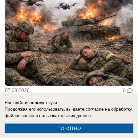
07.08.2026
0
Наш сайт использует куки.
Продолжая его использовать, вы даете согласие на обработку
В России
файлов cookie
и пользовательских данных.
«Там, где бьют москаля, Польша
оказывает помощь»: президент страны
ПОНЯТНО
сделал агрессивное заявление в адрес