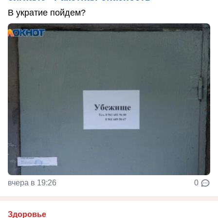
В укратие пойдем?
вчера в 19:26
0
Здоровье