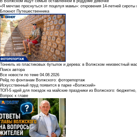
В Волжском ищут семью оставленной в роддоме девочке
«Я мечтаю проснуться от поцелуя мамы»: откровения 14-летней сироты 
Блокнот Путешественника
Тоннель из пластиковых бутылок и дерева: в Волжском неизвестный ма
Поиск автора
Все новости по теме
04.08.2026
Рейд по фонтанам Волжского: фоторепортаж
Искусственный пруд появится в парке «Волжский»
ТОП-5 идей для поездок на майские праздники из Волжского: бюджетно,
Вопрос к главе