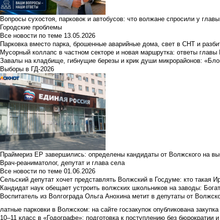
Вопросы сухостоя, парковок и автобусов: что волжане спросили у главы 
Городские проблемы
Все новости по теме
13.05.2026
Парковка вместо парка, брошенные аварийные дома, свет в СНТ и разб
Мусорный коллапс в частном секторе и новая маршрутка: ответы главы
Завалы на кладбище, гибнущие березы и крик души микрорайонов: «Бло
Выборы в ГД-2026
Праймериз ЕР завершились: определены кандидаты от Волжского на вы
Врач-реаниматолог, депутат и глава села
Все новости по теме
01.06.2026
Сельский депутат хочет представлять Волжский в Госдуме: кто такая 
Кандидат наук обещает устроить волжских школьников на заводы: Бога
Воспитатель из Волгограда Ольга Анохина метит в депутаты от Волжско
латные парковки в Волжском: на сайте госзакупок опубликована закупка 
10–11 класс в «Годографе»: подготовка к поступлению без бюрократии и