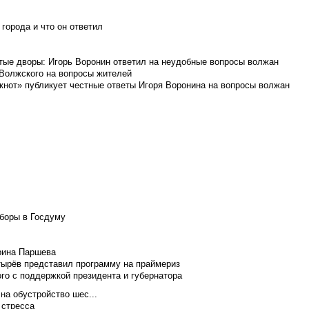
города и что он ответил
итые дворы: Игорь Воронин ответил на неудобные вопросы волжан
 Волжского на вопросы жителей
кнот» публикует честные ответы Игоря Воронина на вопросы волжан
боры в Госдуму
Ирина Паршева
тырёв представил программу на праймериз
го с поддержкой президента и губернатора
на обустройство шес...
 стресса