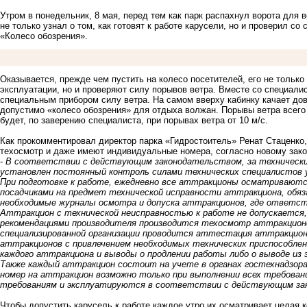
Утром в понедельник, 8 мая, перед тем как парк распахнул ворота для 
не только узнал о том, как готовят к работе карусели, но и проверил с
«Колесо обозрения».
Оказывается, прежде чем пустить на колесо посетителей, его не только
эксплуатации, но и проверяют силу порывов ветра. Вместе со специалис
специальным прибором силу ветра. На самом вверху кабинку качает дов
допустимо «колесо обозрения» для отдыха волжан. Порывы ветра всего 5
будет, по заверению специалиста, при порывах ветра от 10 м/с.
Как прокомментировал директор парка «Гидростоитель» Ренат Стаценко,
техосмотр и даже имеют индивидуальные номера, согласно новому зако
-
В соответствии с действующим законодательством, за технически
установлен постоянный контроль силами технических специалистов
При подготовке к работе, ежедневно все аттракционы осматриваютс
посадчиками на предмет технической исправности аттракциона, обя
необходимые журналы осмотра и допуска аттракционов, где ответс
Аттракцион с технической неисправностью к работе не допускается
рекомендациями производителя производится техосмотр аттракционо
специализированной организации проводится аттестация аттракцион
аттракционов с привлечением необходимых технических приспособлен
каждого аттракциона и выводы о продлении работы либо о выводе из
Также каждый аттракцион состоит на учете в органах гостехнадзора
номер на аттракцион возможно только при выполнении всех требова
требованиям и эксплуатируются в соответствии с действующим з
Чтобы допустить карусель к работе каждое утро их осматривает целая к