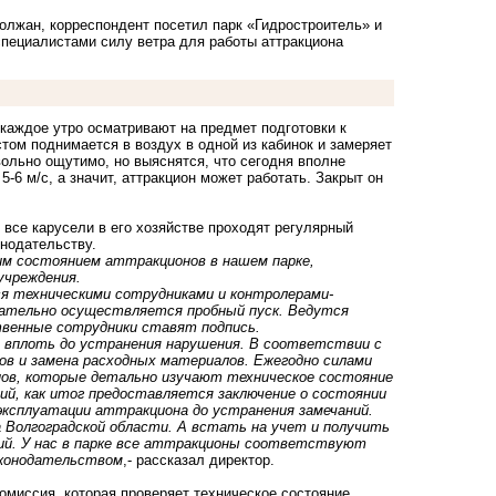
волжан, корреспондент посетил парк «Гидростроитель» и
о специалистами силу ветра для работы аттракциона
 каждое утро осматривают на предмет подготовки к
том поднимается в воздух в одной из кабинок и замеряет
ольно ощутимо, но выяснятся, что сегодня вполне
-6 м/с, а значит, аттракцион может работать. Закрыт он
 все карусели в его хозяйстве проходят регулярный
нодательству.
м состоянием аттракционов в нашем парке,
 учреждения.
я техническими сотрудниками и контролерами-
зательно осуществляется пробный пуск. Ведутся
твенные сотрудники ставят подпись.
, вплоть до устранения нарушения. В соответствии с
в и замена расходных материалов. Ежегодно силами
ов, которые детально изучают техническое состояние
ий, как итог предоставляется заключение о состоянии
 эксплуатации аттракциона до устранения замечаний.
 Волгоградской области. А встать на учет и получить
ний. У нас в парке все аттракционы соответствуют
аконодательством
,- рассказал директор.
омиссия, которая проверяет техническое состояние