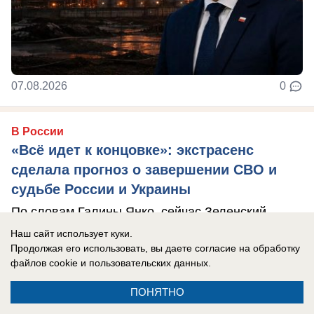
07.08.2026
0
В России
«Всё идет к концовке»: экстрасенс
сделала прогноз о завершении СВО и
судьбе России и Украины
По словам Галины Янко, сейчас Зеленский
находится в тупике.
Наш сайт использует куки.
Продолжая его использовать, вы даете согласие на обработку
файлов cookie
и пользовательских данных.
ПОНЯТНО