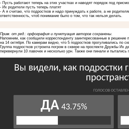
- Пусть работают теперь на этих участках и наводят порядок под прис
- Их родители пусть теперь платят
- А я считаю, что подростков и надо принуждать к работе, а не родите
ответственность, чтоб понимание было о том, что так нельзя делать.
Прим. от ред.: орфография и пунктуация авторов сохранены.
Напомним, как сообщили корреспонденту заинтересованные в решение пр
на 14 октября. По камерам видно, что 5 подростков прогуливались по ск
Группа подростков устроила погром в сквере на проспекте Дружбы Их 
перевернули 10 лавочек и несколько урн. Также они пинали и пытались 