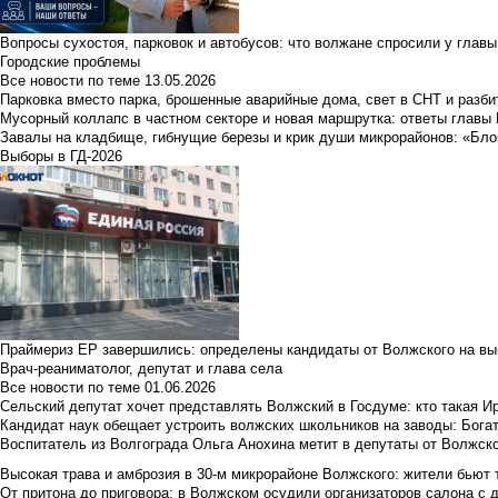
Вопросы сухостоя, парковок и автобусов: что волжане спросили у главы 
Городские проблемы
Все новости по теме
13.05.2026
Парковка вместо парка, брошенные аварийные дома, свет в СНТ и разб
Мусорный коллапс в частном секторе и новая маршрутка: ответы главы
Завалы на кладбище, гибнущие березы и крик души микрорайонов: «Бло
Выборы в ГД-2026
Праймериз ЕР завершились: определены кандидаты от Волжского на вы
Врач-реаниматолог, депутат и глава села
Все новости по теме
01.06.2026
Сельский депутат хочет представлять Волжский в Госдуме: кто такая 
Кандидат наук обещает устроить волжских школьников на заводы: Бога
Воспитатель из Волгограда Ольга Анохина метит в депутаты от Волжско
Высокая трава и амброзия в 30‑м микрорайоне Волжского: жители бьют 
От притона до приговора: в Волжском осудили организаторов салона с 