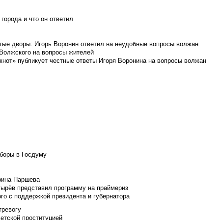
города и что он ответил
итые дворы: Игорь Воронин ответил на неудобные вопросы волжан
 Волжского на вопросы жителей
кнот» публикует честные ответы Игоря Воронина на вопросы волжан
боры в Госдуму
Ирина Паршева
тырёв представил программу на праймериз
го с поддержкой президента и губернатора
тревогу
детской проституцией