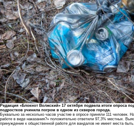
Редакция «Блокнот Волжский» 17 октября подвела итоги опроса под
подростков учинила погром в одном из скверов города.
Буквально за несколько часов участие в опросе приняли 111 человек. 
работе в виде наказания?» положительно ответили 97,3% местных. Выяс
принуждение к общественной работе для вандалов не имеет места быть