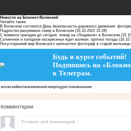
Новости на Блoкнoт-Волжский
Читайте также:
В Волжском состоялся День безопасности дорожного движения: фоторе
Подростки разгромили сквер в Волжском
(15.10.2022 15:28)
С момента трагедии до сегодня: пожар на «Людмиле» в Волжском
(15.1
Солнечное и холодное воскресенье ждет волжан: прогноз погоды
(16.10
Потусторонний мир Волжского запечатлел фотограф в старой мельнице
Будь в курсе событий!
Подпишись на «Блокно
в Телеграм.
волжский
волжане
мнения
сквер
подростки
наказание
Комментарии