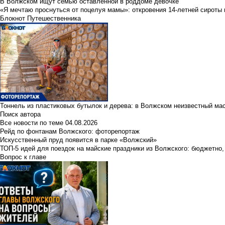
В Волжском ищут семью оставленной в роддоме девочке
«Я мечтаю проснуться от поцелуя мамы»: откровения 14-летней сироты 
Блокнот Путешественника
Тоннель из пластиковых бутылок и дерева: в Волжском неизвестный ма
Поиск автора
Все новости по теме
04.08.2026
Рейд по фонтанам Волжского: фоторепортаж
Искусственный пруд появится в парке «Волжский»
ТОП-5 идей для поездок на майские праздники из Волжского: бюджетно,
Вопрос к главе