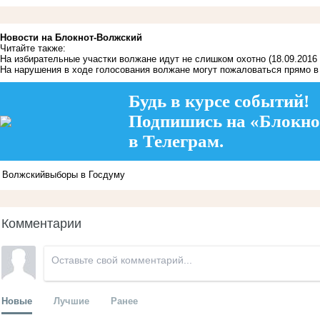
Новости на Блoкнoт-Волжский
Читайте также:
На избирательные участки волжане идут не слишком охотно
(18.09.2016 
На нарушения в ходе голосования волжане могут пожаловаться прямо 
Будь в курсе событий!
Подпишись на «Блокно
в Телеграм.
Волжский
выборы в Госдуму
Комментарии
Новые
Лучшие
Ранее