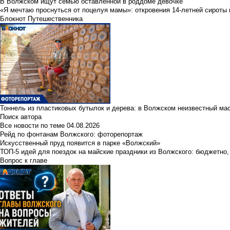
В Волжском ищут семью оставленной в роддоме девочке
«Я мечтаю проснуться от поцелуя мамы»: откровения 14-летней сироты 
Блокнот Путешественника
Тоннель из пластиковых бутылок и дерева: в Волжском неизвестный ма
Поиск автора
Все новости по теме
04.08.2026
Рейд по фонтанам Волжского: фоторепортаж
Искусственный пруд появится в парке «Волжский»
ТОП-5 идей для поездок на майские праздники из Волжского: бюджетно,
Вопрос к главе