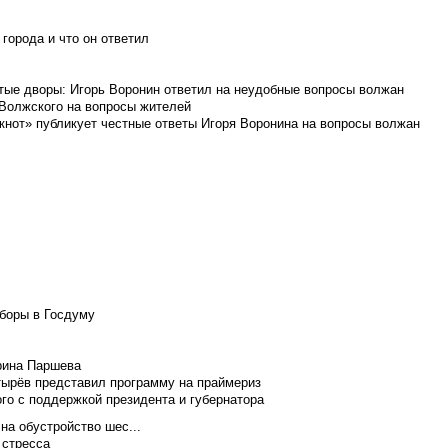
города и что он ответил
итые дворы: Игорь Воронин ответил на неудобные вопросы волжан
 Волжского на вопросы жителей
кнот» публикует честные ответы Игоря Воронина на вопросы волжан
боры в Госдуму
Ирина Паршева
тырёв представил программу на праймериз
го с поддержкой президента и губернатора
на обустройство шес...
 стресса