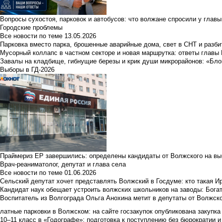
Вопросы сухостоя, парковок и автобусов: что волжане спросили у главы 
Городские проблемы
Все новости по теме
13.05.2026
Парковка вместо парка, брошенные аварийные дома, свет в СНТ и разб
Мусорный коллапс в частном секторе и новая маршрутка: ответы главы
Завалы на кладбище, гибнущие березы и крик души микрорайонов: «Бло
Выборы в ГД-2026
Праймериз ЕР завершились: определены кандидаты от Волжского на вы
Врач-реаниматолог, депутат и глава села
Все новости по теме
01.06.2026
Сельский депутат хочет представлять Волжский в Госдуме: кто такая 
Кандидат наук обещает устроить волжских школьников на заводы: Бога
Воспитатель из Волгограда Ольга Анохина метит в депутаты от Волжско
латные парковки в Волжском: на сайте госзакупок опубликована закупка 
10–11 класс в «Годографе»: подготовка к поступлению без бюрократии и