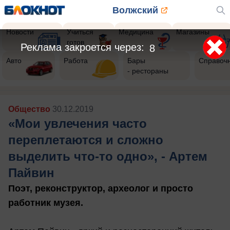
Волжский
Новости
Учиться
Медицина
Магазины
готов
Реклама закроется через:
5
Авто
Работа
Бары
Справоч
- рестораны
Общество
30.12.2019
«Мои увлечения часто
переплетаются и сложно
выделить что-то одно», - Артем
Пайвин
Поэт, реконструктор, археолог и просто
работник музея.