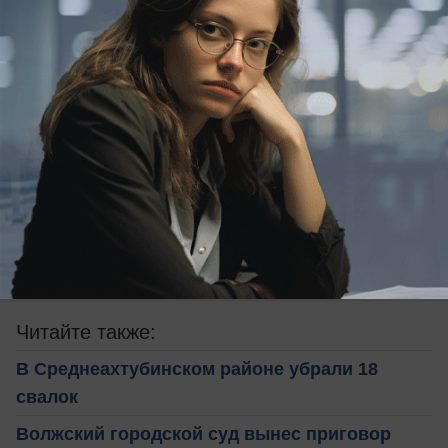
Будь в курсе событий!
Подпишись
на нас в телеграм
Читайте также:
В Среднеахтубинском районе убрали 18
свалок
Волжский городской суд вынес приговор