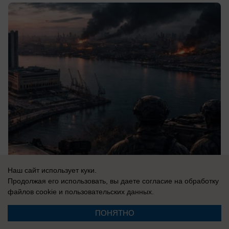
08.08.2026
0
Наш сайт использует куки.
Продолжая его использовать, вы даете согласие на обработку
файлов cookie
и пользовательских данных.
В России
ПОНЯТНО
Новости СВО: Белгород под атакой,