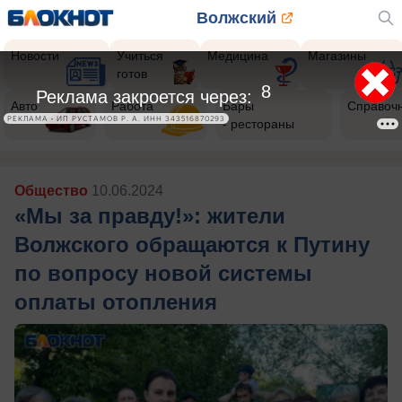
Волжский
Новости
Учиться
Медицина
Магазины
готов
6
Реклама закроется через:
Авто
Работа
Бары
Справоч
РЕКЛАМА • ИП РУСТАМОВ Р. А. ИНН 343516870293
- рестораны
Общество
10.06.2024
«Мы за правду!»: жители
Волжского обращаются к Путину
по вопросу новой системы
оплаты отопления