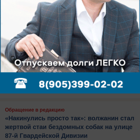
сегодня в 13:31
0
Обращение в редакцию
«Накинулись просто так»: волжанин стал
жертвой стаи бездомных собак на улице
87-й Гвардейской Дивизии