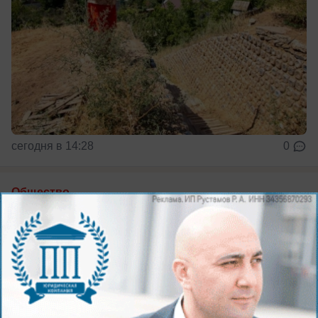
сегодня в 14:28
0
Общество
В Волжском стартовал сбор одежды для
детей из неблагополучных семей и Дома
милосердия
Принимаются б/у