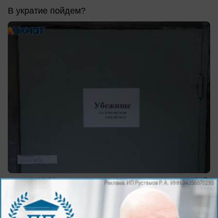
В укратие пойдем?
вчера в 19:26
0
Здоровье