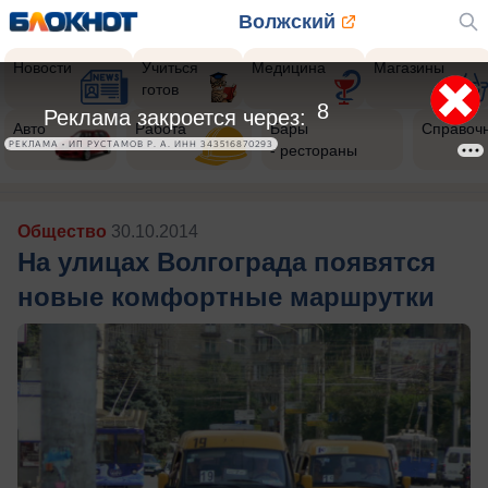
Волжский
Новости
Учиться
Медицина
Магазины
готов
5
Реклама закроется через:
Авто
Работа
Бары
Справоч
РЕКЛАМА • ИП РУСТАМОВ Р. А. ИНН 343516870293
- рестораны
Общество
30.10.2014
На улицах Волгограда появятся
новые комфортные маршрутки