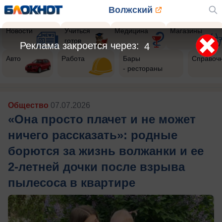
Волжский
Новости
Учиться
Медицина
Магазины
готов
Реклама закроется через:
2
Авто
Работа
Бары
Справоч
- рестораны
Общество
07.07.2026
«Она просто плачет и не может
ничего рассказать»: родные
борются за жизнь волжанки и ее
2-летней дочки после взрыва
пылесоса в квартире