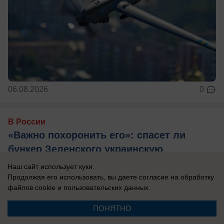
06.08.2026
0
В России
«Важно похоронить его»: спасет ли
бункер Зеленского украинскую
«верхушку» — кого надо уничтожить
Наш сайт использует куки.
первым
Продолжая его использовать, вы даете согласие на обработку
файлов cookie
и пользовательских данных.
Украина осталась без ПВО и многие объекты
теперь не защищены.
ПОНЯТНО