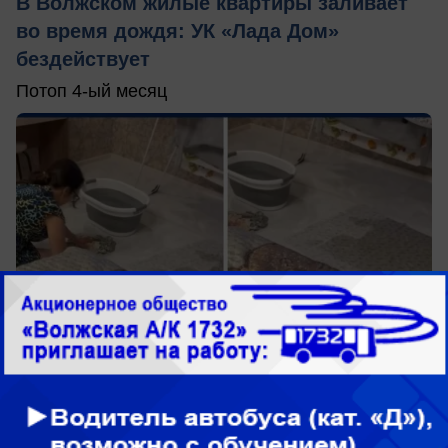
В Волжском жилые квартиры заливает
во время дождя: УК «Лада Дом»
бездействует
Потоп 4-ый месяц
сегодня в 15:30
0