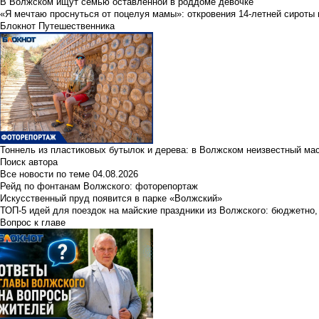
В Волжском ищут семью оставленной в роддоме девочке
«Я мечтаю проснуться от поцелуя мамы»: откровения 14-летней сироты 
Блокнот Путешественника
Тоннель из пластиковых бутылок и дерева: в Волжском неизвестный ма
Поиск автора
Все новости по теме
04.08.2026
Рейд по фонтанам Волжского: фоторепортаж
Искусственный пруд появится в парке «Волжский»
ТОП-5 идей для поездок на майские праздники из Волжского: бюджетно,
Вопрос к главе