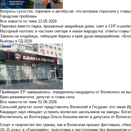
Вопросы сухостоя, парковок и автобусов: что волжане спросили у главы 
Городские проблемы
Все новости по теме
13.05.2026
Парковка вместо парка, брошенные аварийные дома, свет в СНТ и разб
Мусорный коллапс в частном секторе и новая маршрутка: ответы главы
Завалы на кладбище, гибнущие березы и крик души микрорайонов: «Бло
Выборы в ГД-2026
Праймериз ЕР завершились: определены кандидаты от Волжского на вы
Врач-реаниматолог, депутат и глава села
Все новости по теме
01.06.2026
Сельский депутат хочет представлять Волжский в Госдуме: кто такая 
Кандидат наук обещает устроить волжских школьников на заводы: Бога
Воспитатель из Волгограда Ольга Анохина метит в депутаты от Волжско
Спорт и творчество без границ: как в Волжском прошел фестиваль «Наз
10–11 класс в «Годографе»: подготовка к поступлению без бюрократии и