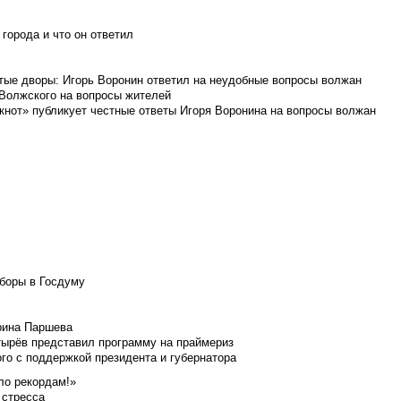
города и что он ответил
итые дворы: Игорь Воронин ответил на неудобные вопросы волжан
 Волжского на вопросы жителей
кнот» публикует честные ответы Игоря Воронина на вопросы волжан
боры в Госдуму
Ирина Паршева
тырёв представил программу на праймериз
го с поддержкой президента и губернатора
ло рекордам!»
 стресса