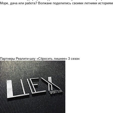
Море, дача или работа? Волжане поделились своими летними историям
Партнеры Реалити-шоу «Сбросить лишнее» 3 сезон