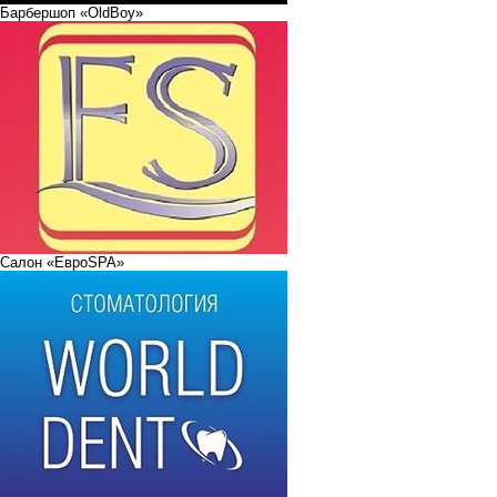
Барбершоп «OldBoy»
Салон «ЕвроSPA»