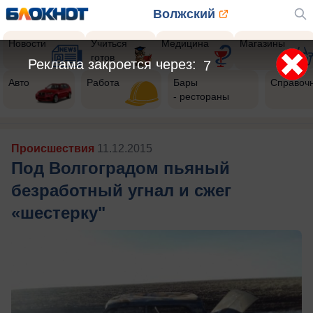
Волжский
Новости
Учиться
Медицина
Магазины
готов
Реклама закроется через:
5
Авто
Работа
Бары
Справоч
- рестораны
Происшествия
11.12.2015
Под Волгоградом пьяный
безработный угнал и сжег
«шестерку"