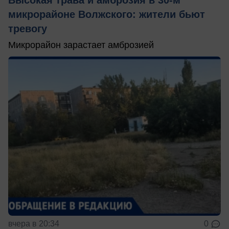
Высокая трава и амброзия в 30‑м
микрорайоне Волжского: жители бьют
тревогу
Микрорайон зарастает амброзией
вчера в 20:34
0