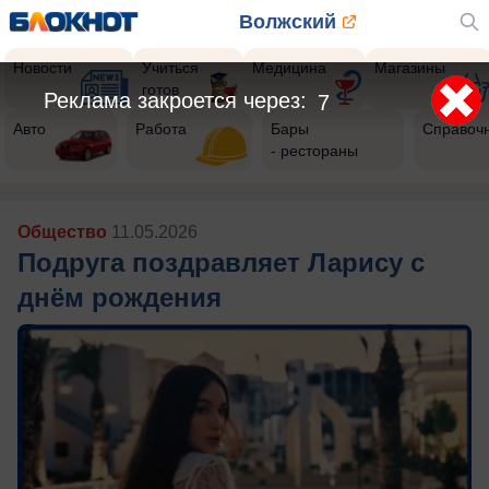
Волжский
Новости
Учиться
Медицина
Магазины
готов
Реклама закроется через:
5
Авто
Работа
Бары
Справоч
- рестораны
Общество
11.05.2026
Подруга поздравляет Ларису с
днём рождения