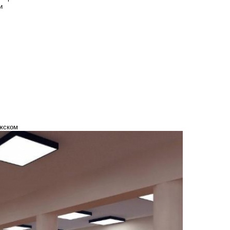
и
лжском