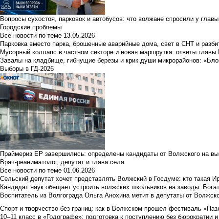
Вопросы сухостоя, парковок и автобусов: что волжане спросили у главы 
Городские проблемы
Все новости по теме
13.05.2026
Парковка вместо парка, брошенные аварийные дома, свет в СНТ и разб
Мусорный коллапс в частном секторе и новая маршрутка: ответы главы
Завалы на кладбище, гибнущие березы и крик души микрорайонов: «Бло
Выборы в ГД-2026
Праймериз ЕР завершились: определены кандидаты от Волжского на вы
Врач-реаниматолог, депутат и глава села
Все новости по теме
01.06.2026
Сельский депутат хочет представлять Волжский в Госдуме: кто такая 
Кандидат наук обещает устроить волжских школьников на заводы: Бога
Воспитатель из Волгограда Ольга Анохина метит в депутаты от Волжско
Спорт и творчество без границ: как в Волжском прошел фестиваль «Наз
10–11 класс в «Годографе»: подготовка к поступлению без бюрократии и