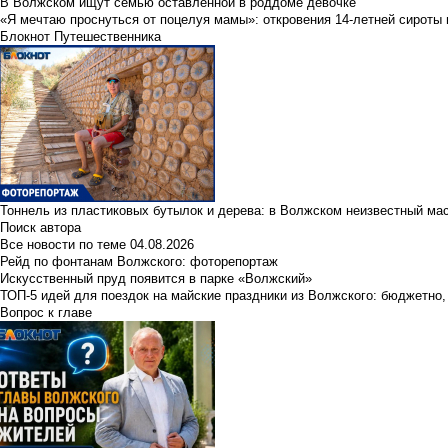
В Волжском ищут семью оставленной в роддоме девочке
«Я мечтаю проснуться от поцелуя мамы»: откровения 14-летней сироты 
Блокнот Путешественника
Тоннель из пластиковых бутылок и дерева: в Волжском неизвестный ма
Поиск автора
Все новости по теме
04.08.2026
Рейд по фонтанам Волжского: фоторепортаж
Искусственный пруд появится в парке «Волжский»
ТОП-5 идей для поездок на майские праздники из Волжского: бюджетно,
Вопрос к главе