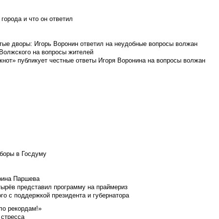
города и что он ответил
итые дворы: Игорь Воронин ответил на неудобные вопросы волжан
 Волжского на вопросы жителей
кнот» публикует честные ответы Игоря Воронина на вопросы волжан
боры в Госдуму
Ирина Паршева
тырёв представил программу на праймериз
го с поддержкой президента и губернатора
ло рекордам!»
 стресса