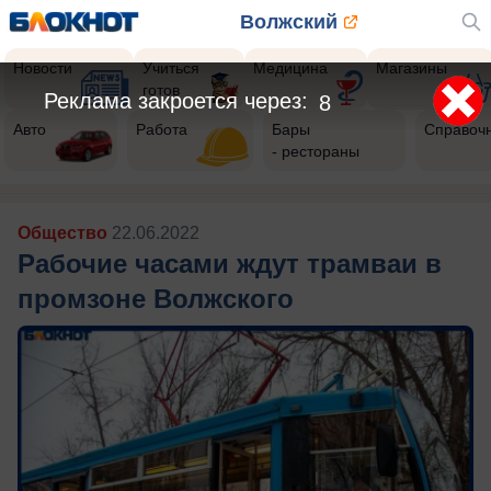
Волжский
Новости
Учиться
Медицина
Магазины
готов
Реклама закроется через:
5
Авто
Работа
Бары
Справоч
- рестораны
Общество
22.06.2022
Рабочие часами ждут трамваи в
промзоне Волжского