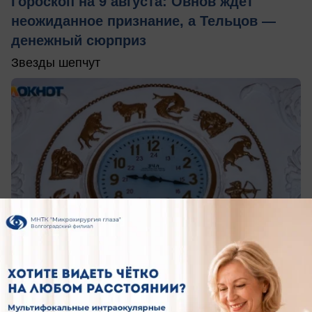
Гороскоп на 9 августа: Овнов ждёт
неожиданное признание, а Тельцов —
денежный сюрприз
Звезды шепчут
сегодня в 09:33
0