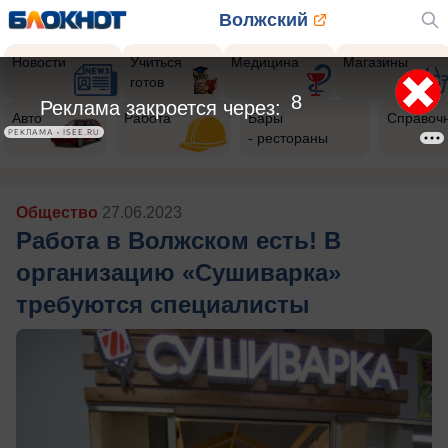
Волжский
Новости
Учиться
Медицина
Магазины
готов
6
Реклама закроется через:
Авто
Работа
Бары
Справоч
РЕКЛАМА • ISEE.RU
- рестораны
Общество
27.06.2023
Работа в Волжском есть! В
организацию «Сушиварка»
требуются специалисты