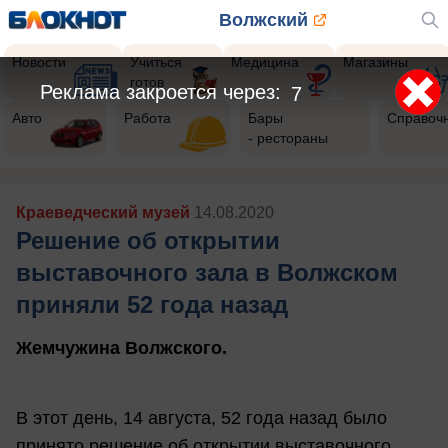
Волжский
Новости
Учиться
Медицина
Магазины
готов
Реклама закроется через:
5
Авто
Работа
Бары
Справоч
- рестораны
Краеведческий музей
14.08.2020
Решение об открытии
выставочного зала в Волжском
приняли 52 года назад
Жемчужина Волжского.
В этот день, 14 августа, 52 года назад было
принято решение об открытии выставочного