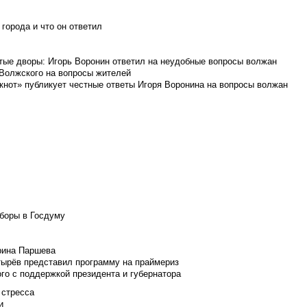
города и что он ответил
итые дворы: Игорь Воронин ответил на неудобные вопросы волжан
 Волжского на вопросы жителей
кнот» публикует честные ответы Игоря Воронина на вопросы волжан
боры в Госдуму
Ирина Паршева
тырёв представил программу на праймериз
го с поддержкой президента и губернатора
 стресса
и