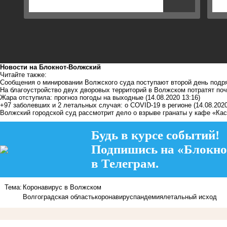
Новости на Блoкнoт-Волжский
Читайте также:
Сообщения о минировании Волжского суда поступают второй день подр
На благоустройство двух дворовых территорий в Волжском потратят по
Жара отступила: прогноз погоды на выходные
(14.08.2020 13:16)
+97 заболевших и 2 летальных случая: о COVID-19 в регионе
(14.08.2020
Волжский городской суд рассмотрит дело о взрыве гранаты у кафе «Ка
Будь в курсе событий!
Подпишись на «Блокно
в Телеграм.
Тема:
Коронавирус в Волжском
Волгоградская область
коронавирус
пандемия
летальный исход