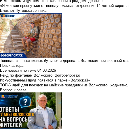
В Волжском ищут семью оставленной в роддоме девочке
«Я мечтаю проснуться от поцелуя мамы»: откровения 14-летней сироты 
Блокнот Путешественника
Тоннель из пластиковых бутылок и дерева: в Волжском неизвестный ма
Поиск автора
Все новости по теме
04.08.2026
Рейд по фонтанам Волжского: фоторепортаж
Искусственный пруд появится в парке «Волжский»
ТОП-5 идей для поездок на майские праздники из Волжского: бюджетно,
Вопрос к главе