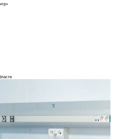
нтр»
бласти