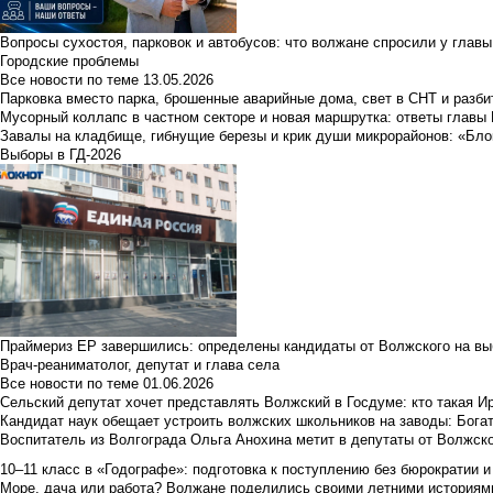
Вопросы сухостоя, парковок и автобусов: что волжане спросили у главы 
Городские проблемы
Все новости по теме
13.05.2026
Парковка вместо парка, брошенные аварийные дома, свет в СНТ и разб
Мусорный коллапс в частном секторе и новая маршрутка: ответы главы
Завалы на кладбище, гибнущие березы и крик души микрорайонов: «Бло
Выборы в ГД-2026
Праймериз ЕР завершились: определены кандидаты от Волжского на вы
Врач-реаниматолог, депутат и глава села
Все новости по теме
01.06.2026
Сельский депутат хочет представлять Волжский в Госдуме: кто такая 
Кандидат наук обещает устроить волжских школьников на заводы: Бога
Воспитатель из Волгограда Ольга Анохина метит в депутаты от Волжско
10–11 класс в «Годографе»: подготовка к поступлению без бюрократии и
Море, дача или работа? Волжане поделились своими летними историям