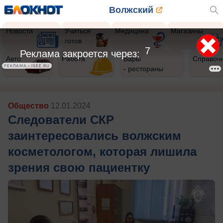
Волжский
Новости
Учиться
Медицина
Магазины
готов
5
Реклама закроется через:
Авто
Работа
Бары
Справоч
РЕКЛАМА • ISEE.RU
- рестораны
Общество
12.01.2024
Следователи СКР
заинтересовались волжским
косметологом, которая лишила
зрения свою пациентку