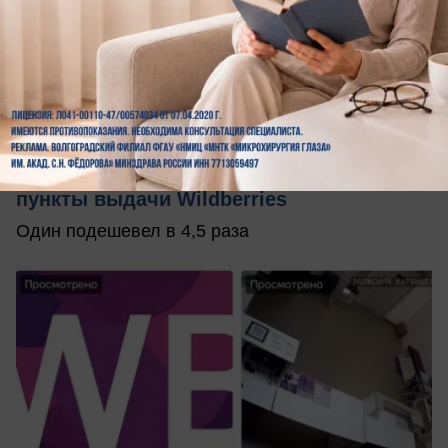
сегодня в 14:25
0
Общество
В Волжском начали массово продавать
пункты выдачи Wildberries
Один подешевел в 4,5 раза