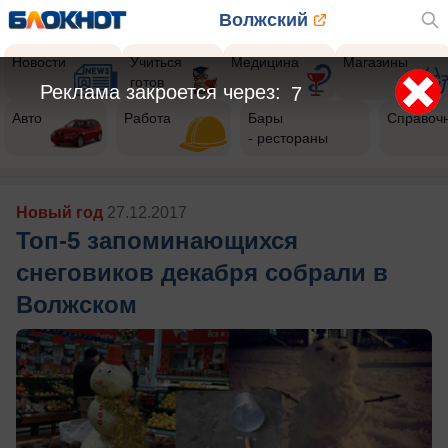
Волжский
Новости
Учиться
Медицина
Магазины
готов
Реклама закроется через:
4
Авто
Работа
Бары
Справоч
- рестораны
Новый год
27.12.2017
Топ-5 запоминающихся
снеговиков декабря собрали в
Волжском