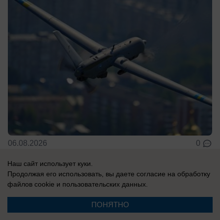
06.08.2026
0
Наш сайт использует куки.
Продолжая его использовать, вы даете согласие на обработку
В России
файлов cookie
и пользовательских данных.
Ракетчики из КНДР готовы ударить по
Киеву: Запад паникует из-за российско-
ПОНЯТНО
корейского сотрудничества