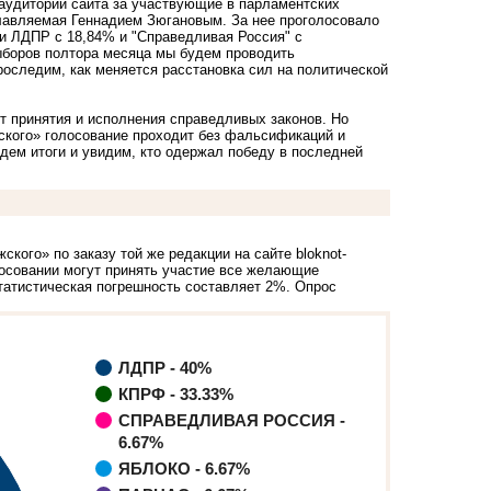
 аудитории сайта за участвующие в парламентских
главляемая Геннадием Зюгановым. За нее проголосовало
ии ЛДПР с 18,84% и "Справедливая Россия" с
ыборов полтора месяца мы будем проводить
роследим, как меняется расстановка сил на политической
т принятия и исполнения справедливых законов. Но
ского»
голосование проходит без фальсификаций и
едем итоги и увидим, кто одержал победу в последней
жского»
по заказу той же редакции на сайте
bloknot-
олосовании могут принять участие все желающие
татистическая погрешность составляет 2%. Опрос