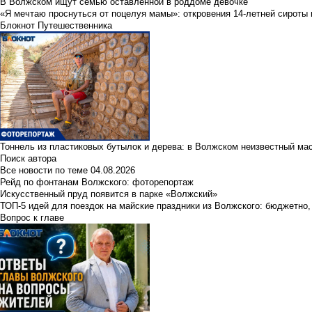
В Волжском ищут семью оставленной в роддоме девочке
«Я мечтаю проснуться от поцелуя мамы»: откровения 14-летней сироты 
Блокнот Путешественника
Тоннель из пластиковых бутылок и дерева: в Волжском неизвестный ма
Поиск автора
Все новости по теме
04.08.2026
Рейд по фонтанам Волжского: фоторепортаж
Искусственный пруд появится в парке «Волжский»
ТОП-5 идей для поездок на майские праздники из Волжского: бюджетно,
Вопрос к главе