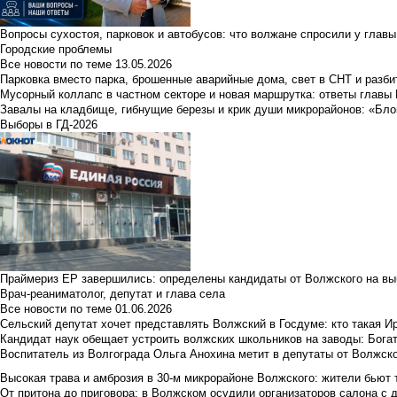
Вопросы сухостоя, парковок и автобусов: что волжане спросили у главы 
Городские проблемы
Все новости по теме
13.05.2026
Парковка вместо парка, брошенные аварийные дома, свет в СНТ и разб
Мусорный коллапс в частном секторе и новая маршрутка: ответы главы
Завалы на кладбище, гибнущие березы и крик души микрорайонов: «Бло
Выборы в ГД-2026
Праймериз ЕР завершились: определены кандидаты от Волжского на вы
Врач-реаниматолог, депутат и глава села
Все новости по теме
01.06.2026
Сельский депутат хочет представлять Волжский в Госдуме: кто такая 
Кандидат наук обещает устроить волжских школьников на заводы: Бога
Воспитатель из Волгограда Ольга Анохина метит в депутаты от Волжско
Высокая трава и амброзия в 30‑м микрорайоне Волжского: жители бьют 
От притона до приговора: в Волжском осудили организаторов салона с 