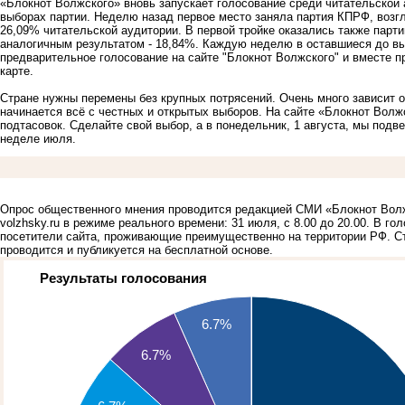
«Блокнот Волжского» вновь запускает голосование среди читательской
выборах партии. Неделю назад первое место
заняла партия КПРФ
, воз
26,09% читательской аудитории. В первой тройке оказались также парт
аналогичным результатом - 18,84%. Каждую неделю в оставшиеся до в
предварительное голосование на сайте "Блокнот Волжского" и вместе п
карте.
Стране нужны перемены без крупных потрясений. Очень много зависит о
начинается всё с честных и открытых выборов.
На сайте «Блокнот Волж
подтасовок. Сделайте свой выбор, а в понедельник, 1 августа, мы подв
неделе июля.
Опрос общественного мнения проводится редакцией
СМИ «Блокнот Вол
volzhsky.ru
в режиме реального времени: 31 июля, с 8.00 до 20.00. В г
посетители сайта, проживающие преимущественно на территории РФ. С
проводится и публикуется на бесплатной основе.