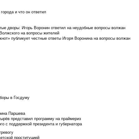
города и что он ответил
итые дворы: Игорь Воронин ответил на неудобные вопросы волжан
 Волжского на вопросы жителей
кнот» публикует честные ответы Игоря Воронина на вопросы волжан
боры в Госдуму
Ирина Паршева
тырёв представил программу на праймериз
го с поддержкой президента и губернатора
тревогу
детской проституцией