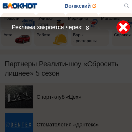
Волжский
Новости
Учиться
Медицина
Магазины
готов
Реклама закроется через:
6
Авто
Работа
Бары
Справоч
- рестораны
Партнеры Реалити-шоу «Сбросить
лишнее» 5 сезон
Спорт-клуб «Цех»
Стоматология «Дантекс»