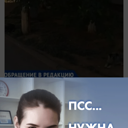
сегодня в 12:25
0
Общество
Волжанин раскрыл семейную тайну в
эфире «Малахова»: его родственник был
участником группы Дятлова