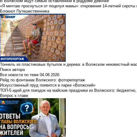
В Волжском ищут семью оставленной в роддоме девочке
«Я мечтаю проснуться от поцелуя мамы»: откровения 14-летней сироты 
Блокнот Путешественника
Тоннель из пластиковых бутылок и дерева: в Волжском неизвестный ма
Поиск автора
Все новости по теме
04.08.2026
Рейд по фонтанам Волжского: фоторепортаж
Искусственный пруд появится в парке «Волжский»
ТОП-5 идей для поездок на майские праздники из Волжского: бюджетно,
Вопрос к главе