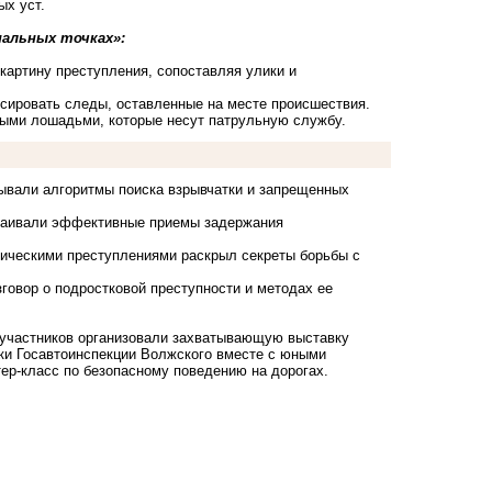
ых уст.
альных точках»:
картину преступления, сопоставляя улики и
ксировать следы, оставленные на месте происшествия.
бными лошадьми, которые несут патрульную службу.
тывали алгоритмы поиска взрывчатки и запрещенных
сваивали эффективные приемы задержания
мическими преступлениями раскрыл секреты борьбы с
говор о подростковой преступности и методах ее
 участников организовали захватывающую выставку
ки Госавтоинспекции Волжского вместе с юными
ер-класс по безопасному поведению на дорогах.