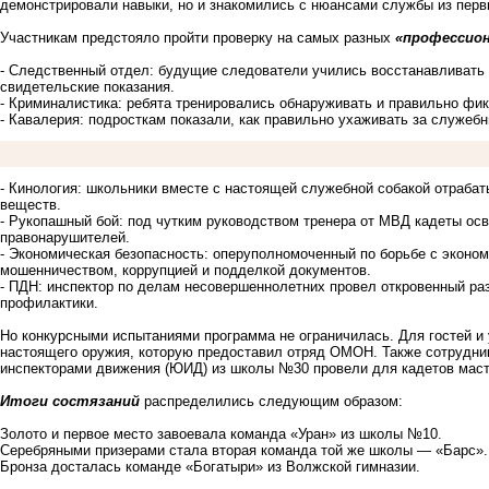
демонстрировали навыки, но и знакомились с нюансами службы из перв
Участникам предстояло пройти проверку на самых разных
«профессион
- Следственный отдел: будущие следователи учились восстанавливать 
свидетельские показания.
- Криминалистика: ребята тренировались обнаруживать и правильно фи
- Кавалерия: подросткам показали, как правильно ухаживать за служе
- Кинология: школьники вместе с настоящей служебной собакой отраба
веществ.
- Рукопашный бой: под чутким руководством тренера от МВД кадеты о
правонарушителей.
- Экономическая безопасность: оперуполномоченный по борьбе с эконо
мошенничеством, коррупцией и подделкой документов.
- ПДН: инспектор по делам несовершеннолетних провел откровенный раз
профилактики.
Но конкурсными испытаниями программа не ограничилась. Для гостей и
настоящего оружия, которую предоставил отряд ОМОН. Также сотрудни
инспекторами движения (ЮИД) из школы №30 провели для кадетов маст
Итоги состязаний
распределились следующим образом:
Золото и первое место завоевала команда «Уран» из школы №10.
Серебряными призерами стала вторая команда той же школы — «Барс».
Бронза досталась команде «Богатыри» из Волжской гимназии.