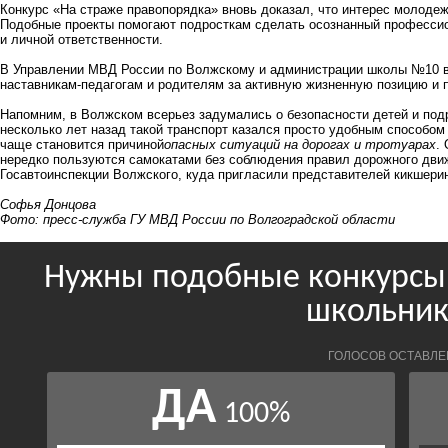
Конкурс «На страже правопорядка» вновь доказал, что интерес молодежи 
Подобные проекты помогают подросткам сделать осознанный профессио
и личной ответственности.
В Управлении МВД России по Волжскому и администрации школы №10 в
наставникам-педагогам и родителям за активную жизненную позицию и
Напомним, в Волжском всерьез задумались о безопасности детей и по
несколько лет назад такой транспорт казался просто удобным способом 
чаще становится причиной
опасных ситуаций на дорогах и тротуарах
.
нередко пользуются самокатами без соблюдения правил дорожного движ
Госавтоинспекции Волжского, куда пригласили представителей кикшери
Софья Донцова
Фото: пресс-служба ГУ МВД России по Волгоградской области