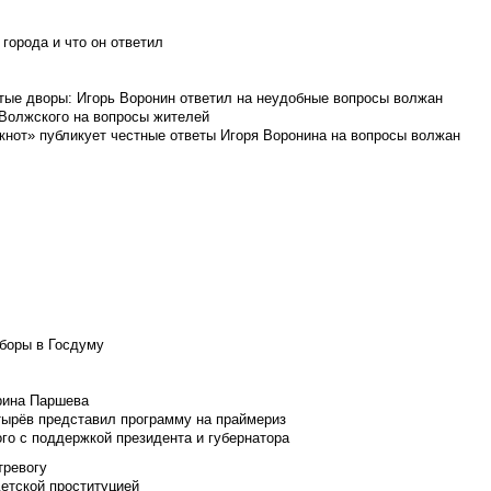
города и что он ответил
итые дворы: Игорь Воронин ответил на неудобные вопросы волжан
 Волжского на вопросы жителей
кнот» публикует честные ответы Игоря Воронина на вопросы волжан
боры в Госдуму
Ирина Паршева
тырёв представил программу на праймериз
го с поддержкой президента и губернатора
тревогу
детской проституцией