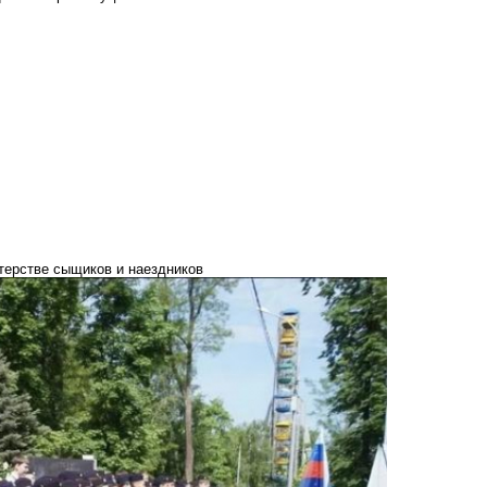
терстве сыщиков и наездников