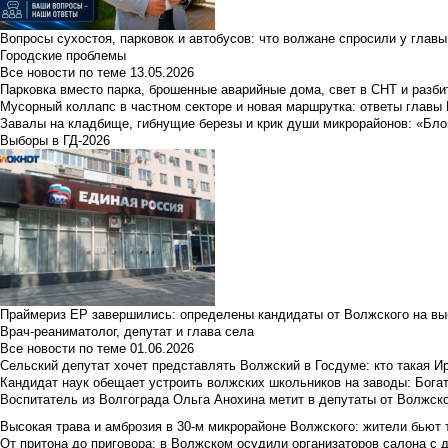
Вопросы сухостоя, парковок и автобусов: что волжане спросили у главы 
Городские проблемы
Все новости по теме
13.05.2026
Парковка вместо парка, брошенные аварийные дома, свет в СНТ и разб
Мусорный коллапс в частном секторе и новая маршрутка: ответы главы
Завалы на кладбище, гибнущие березы и крик души микрорайонов: «Бло
Выборы в ГД-2026
Праймериз ЕР завершились: определены кандидаты от Волжского на вы
Врач-реаниматолог, депутат и глава села
Все новости по теме
01.06.2026
Сельский депутат хочет представлять Волжский в Госдуме: кто такая 
Кандидат наук обещает устроить волжских школьников на заводы: Бога
Воспитатель из Волгограда Ольга Анохина метит в депутаты от Волжско
Высокая трава и амброзия в 30‑м микрорайоне Волжского: жители бьют 
От притона до приговора: в Волжском осудили организаторов салона с 