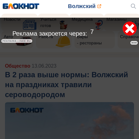
Волжский
Новости
Учиться
Медицина
Магазины
готов
5
Реклама закроется через:
Авто
Работа
Бары
Справоч
РЕКЛАМА • ISEE.RU
- рестораны
Общество
13.06.2023
В 2 раза выше нормы: Волжский
на праздниках травили
сероводородом