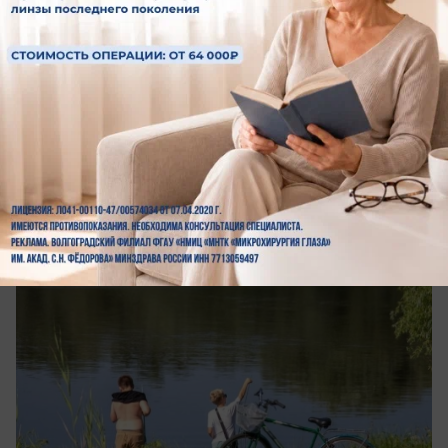
сегодня в 12:00
0
Общество
Волжанам объяснили, почему нельзя
прыгать в холодную воду после жары
Вода не всегда спасает от жары