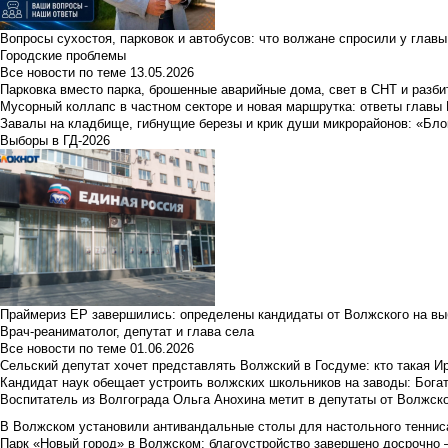
Вопросы сухостоя, парковок и автобусов: что волжане спросили у главы 
Городские проблемы
Все новости по теме
13.05.2026
Парковка вместо парка, брошенные аварийные дома, свет в СНТ и разб
Мусорный коллапс в частном секторе и новая маршрутка: ответы главы
Завалы на кладбище, гибнущие березы и крик души микрорайонов: «Бло
Выборы в ГД-2026
Праймериз ЕР завершились: определены кандидаты от Волжского на вы
Врач-реаниматолог, депутат и глава села
Все новости по теме
01.06.2026
Сельский депутат хочет представлять Волжский в Госдуме: кто такая 
Кандидат наук обещает устроить волжских школьников на заводы: Бога
Воспитатель из Волгограда Ольга Анохина метит в депутаты от Волжско
В Волжском установили антивандальные столы для настольного тенниса:
Парк «Новый город» в Волжском: благоустройство завершено досрочно —