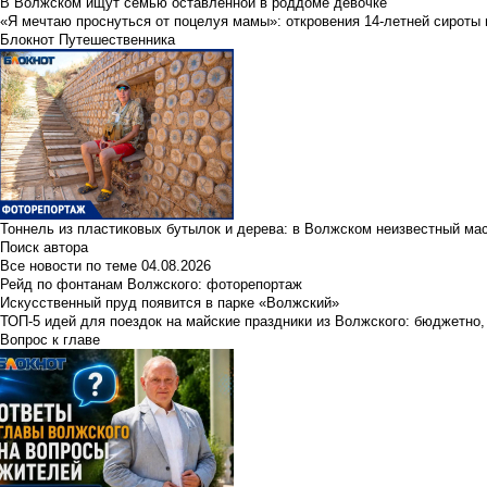
В Волжском ищут семью оставленной в роддоме девочке
«Я мечтаю проснуться от поцелуя мамы»: откровения 14-летней сироты 
Блокнот Путешественника
Тоннель из пластиковых бутылок и дерева: в Волжском неизвестный ма
Поиск автора
Все новости по теме
04.08.2026
Рейд по фонтанам Волжского: фоторепортаж
Искусственный пруд появится в парке «Волжский»
ТОП-5 идей для поездок на майские праздники из Волжского: бюджетно,
Вопрос к главе