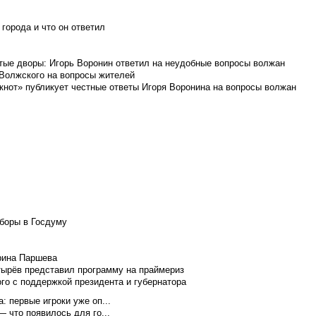
города и что он ответил
итые дворы: Игорь Воронин ответил на неудобные вопросы волжан
 Волжского на вопросы жителей
кнот» публикует честные ответы Игоря Воронина на вопросы волжан
боры в Госдуму
Ирина Паршева
тырёв представил программу на праймериз
го с поддержкой президента и губернатора
 первые игроки уже оп...
 что появилось для го...