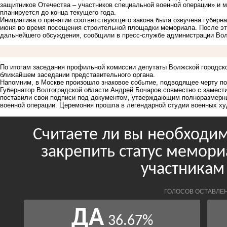
защитников Отечества – участников специальной военной операции» и 
планируется до конца текущего года.
Инициатива о принятии соответствующего закона была озвучена губерн
июня во время посещения строительной площадки мемориала. После эт
дальнейшего обсуждения, сообщили в пресс-службе администрации Вол
По итогам заседания профильной комиссии депутаты Волжской городск
ближайшем заседании представительного органа.
Напомним, в Москве произошло
знаковое событие
, подводящее черту по
Губернатор Волгоградской области Андрей Бочаров совместно с замес
поставили свои подписи под документом, утверждающим полноразмерны
военной операции. Церемония прошла в легендарной студии военных ху