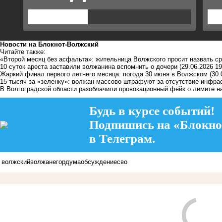
Новости на Блoкнoт-Волжский
Читайте также:
«Второй месяц без асфальта»: жительница Волжского просит назвать с
10 суток ареста заставили волжанина вспомнить о дочери
(29.06.2026 19
Жаркий финал первого летнего месяца: погода 30 июня в Волжском
(30.
15 тысяч за «зеленку»: волжан массово штрафуют за отсутствие инфра
В Волгоградской области разоблачили провокационный фейк о лимите н
Будь в курсе событий!
Подпишись на «Блокно
в Телеграм.
волжский
волжане
гордума
обсуждение
сво