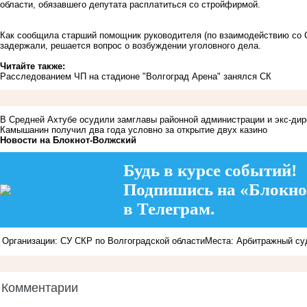
области, обязавшего депутата расплатиться со стройфирмой.
Как сообщила старший помощник руководителя (по взаимодействию со 
задержали, решается вопрос о возбуждении уголовного дела.
Читайте также:
Расследованием ЧП на стадионе "Волгоград Арена" занялся СК
В Средней Ахтубе осудили замглавы районной администрации и экс-дир
Камышанин получил два года условно за открытие двух казино
Новости на Блoкнoт-Волжский
Будь в курсе событий!
Подпишись на «Блокно
в Телеграм.
Организации: СУ СКР по Волгоградской области
Места: Арбитражный су
Комментарии