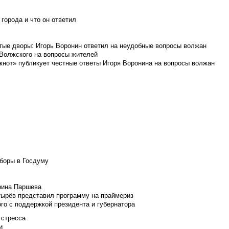
города и что он ответил
итые дворы: Игорь Воронин ответил на неудобные вопросы волжан
 Волжского на вопросы жителей
кнот» публикует честные ответы Игоря Воронина на вопросы волжан
боры в Госдуму
Ирина Паршева
тырёв представил программу на праймериз
го с поддержкой президента и губернатора
 стресса
и