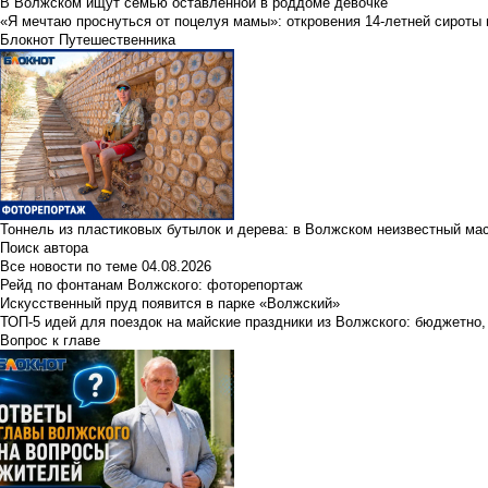
В Волжском ищут семью оставленной в роддоме девочке
«Я мечтаю проснуться от поцелуя мамы»: откровения 14-летней сироты 
Блокнот Путешественника
Тоннель из пластиковых бутылок и дерева: в Волжском неизвестный ма
Поиск автора
Все новости по теме
04.08.2026
Рейд по фонтанам Волжского: фоторепортаж
Искусственный пруд появится в парке «Волжский»
ТОП-5 идей для поездок на майские праздники из Волжского: бюджетно,
Вопрос к главе