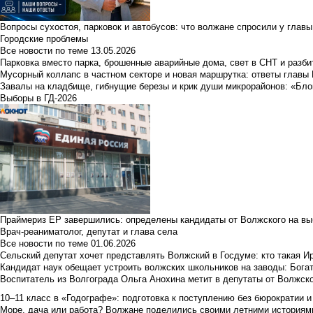
Вопросы сухостоя, парковок и автобусов: что волжане спросили у главы 
Городские проблемы
Все новости по теме
13.05.2026
Парковка вместо парка, брошенные аварийные дома, свет в СНТ и разб
Мусорный коллапс в частном секторе и новая маршрутка: ответы главы
Завалы на кладбище, гибнущие березы и крик души микрорайонов: «Бло
Выборы в ГД-2026
Праймериз ЕР завершились: определены кандидаты от Волжского на вы
Врач-реаниматолог, депутат и глава села
Все новости по теме
01.06.2026
Сельский депутат хочет представлять Волжский в Госдуме: кто такая 
Кандидат наук обещает устроить волжских школьников на заводы: Бога
Воспитатель из Волгограда Ольга Анохина метит в депутаты от Волжско
10–11 класс в «Годографе»: подготовка к поступлению без бюрократии и
Море, дача или работа? Волжане поделились своими летними историям