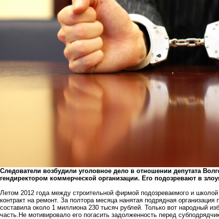
Следователи возбудили уголовное дело в отношении депутата Вол
гендиректором коммерческой организации. Его подозревают в зло
Летом 2012 года между строительной фирмой подозреваемого и школой
контракт на ремонт. За полтора месяца нанятая подрядная организация 
составила около 1 миллиона 230 тысяч рублей. Только вот народный и
часть.Не мотивировало его погасить задолженность перед субподрядчи