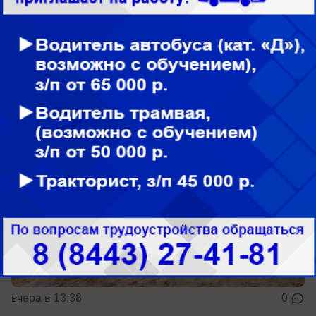
Чем опасен Козий пляж в Волжском?
Тихая гладь с коварным течением
Чем опасен Козий пляж
вчера в 13:38
0