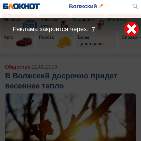
Волжский
Новости
Учиться
Медицина
Магазины
готов
Реклама закроется через:
5
Авто
Работа
Бары
Справоч
- рестораны
Общество
22.02.2016
В Волжский досрочно придет
весеннее тепло