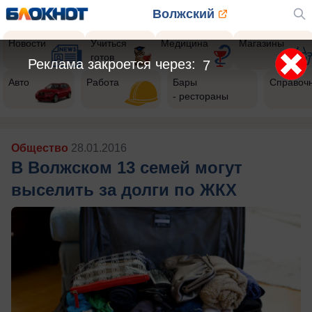
Волжский
Новости
Учиться
Медицина
Магазины
готов
Реклама закроется через:
5
Авто
Работа
Бары
Справоч
- рестораны
Общество
28.01.2016
В Волжском 13 семей могут
выселить за долги по ЖКХ