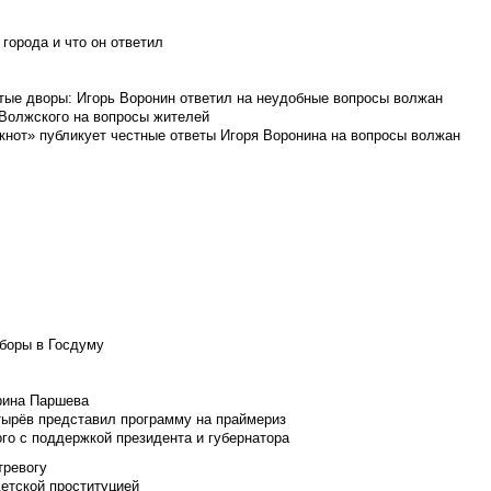
города и что он ответил
итые дворы: Игорь Воронин ответил на неудобные вопросы волжан
 Волжского на вопросы жителей
кнот» публикует честные ответы Игоря Воронина на вопросы волжан
боры в Госдуму
Ирина Паршева
тырёв представил программу на праймериз
го с поддержкой президента и губернатора
тревогу
детской проституцией