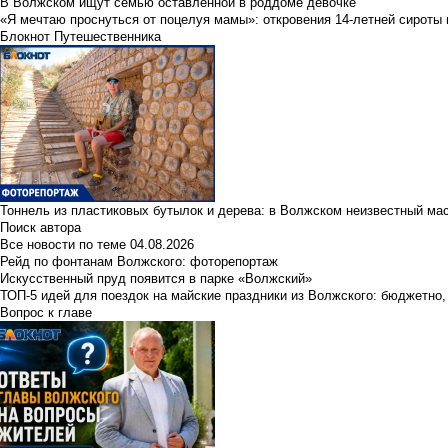
В Волжском ищут семью оставленной в роддоме девочке
«Я мечтаю проснуться от поцелуя мамы»: откровения 14-летней сироты 
Блокнот Путешественника
Тоннель из пластиковых бутылок и дерева: в Волжском неизвестный ма
Поиск автора
Все новости по теме
04.08.2026
Рейд по фонтанам Волжского: фоторепортаж
Искусственный пруд появится в парке «Волжский»
ТОП-5 идей для поездок на майские праздники из Волжского: бюджетно,
Вопрос к главе