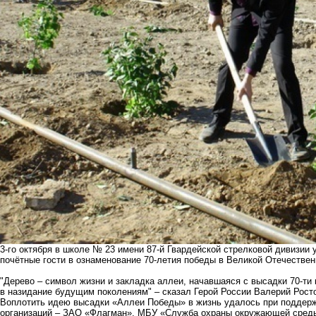
3-го октября в школе № 23 имени 87-й Гвардейской стрелковой дивизии 
почётные гости в ознаменование 70-летия победы в Великой Отечествен
"Дерево – символ жизни и закладка аллеи, начавшаяся с высадки 70-ти 
в назидание будущим поколениям" – сказал Герой России Валерий Рост
Воплотить идею высадки «Аллеи Победы» в жизнь удалось при поддерж
организаций – ЗАО «Флагман», МБУ «Служба охраны окружающей сред