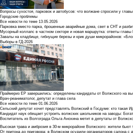
Вопросы сухостоя, парковок и автобусов: что волжане спросили у главы 
Городские проблемы
Все новости по теме
13.05.2026
Парковка вместо парка, брошенные аварийные дома, свет в СНТ и разб
Мусорный коллапс в частном секторе и новая маршрутка: ответы главы
Завалы на кладбище, гибнущие березы и крик души микрорайонов: «Бло
Выборы в ГД-2026
Праймериз ЕР завершились: определены кандидаты от Волжского на вы
Врач-реаниматолог, депутат и глава села
Все новости по теме
01.06.2026
Сельский депутат хочет представлять Волжский в Госдуме: кто такая 
Кандидат наук обещает устроить волжских школьников на заводы: Бога
Воспитатель из Волгограда Ольга Анохина метит в депутаты от Волжско
Высокая трава и амброзия в 30‑м микрорайоне Волжского: жители бьют 
От притона до приговора: в Волжском осудили организаторов салона с 