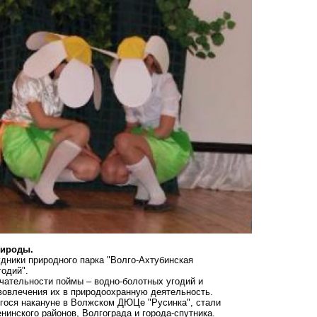
рироды.
удники природного парка "Волго-Ахтубинская
одий".
чательности поймы – водно-болотных угодий и
 вовлечения их в природоохранную деятельность.
егося накануне в Волжском ДЮЦе "Русинка", стали
инского районов, Волгограда и города-спутника.