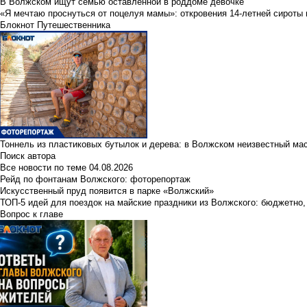
В Волжском ищут семью оставленной в роддоме девочке
«Я мечтаю проснуться от поцелуя мамы»: откровения 14-летней сироты 
Блокнот Путешественника
Тоннель из пластиковых бутылок и дерева: в Волжском неизвестный ма
Поиск автора
Все новости по теме
04.08.2026
Рейд по фонтанам Волжского: фоторепортаж
Искусственный пруд появится в парке «Волжский»
ТОП-5 идей для поездок на майские праздники из Волжского: бюджетно,
Вопрос к главе