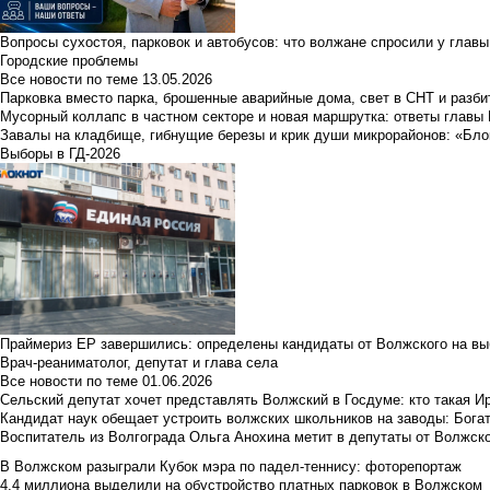
Вопросы сухостоя, парковок и автобусов: что волжане спросили у главы 
Городские проблемы
Все новости по теме
13.05.2026
Парковка вместо парка, брошенные аварийные дома, свет в СНТ и разб
Мусорный коллапс в частном секторе и новая маршрутка: ответы главы
Завалы на кладбище, гибнущие березы и крик души микрорайонов: «Бло
Выборы в ГД-2026
Праймериз ЕР завершились: определены кандидаты от Волжского на вы
Врач-реаниматолог, депутат и глава села
Все новости по теме
01.06.2026
Сельский депутат хочет представлять Волжский в Госдуме: кто такая 
Кандидат наук обещает устроить волжских школьников на заводы: Бога
Воспитатель из Волгограда Ольга Анохина метит в депутаты от Волжско
В Волжском разыграли Кубок мэра по падел-теннису: фоторепортаж
4,4 миллиона выделили на обустройство платных парковок в Волжском