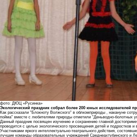
фото: ДЮЦ «Русинка»
Экологический праздник собрал более 200 юных исследователей п
Как рассказали "Блокноту Волжского" в облкомприроды , накануне сотр
пойма" вместе с любителями природы отметили "Деньводно-болотных уг
Данный праздник посвящен изучению и сохранению главной достоприме
проводится с целью экологического просвещения детей и подростков и
Участниками яркого интеллектуально-театрального действия, состоявш
лучшие команды образовательных учреждений Среднеахтубинского и Лен