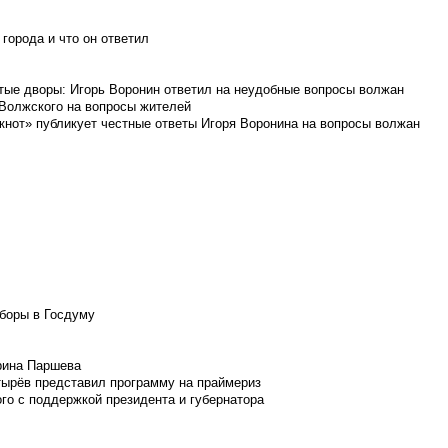
города и что он ответил
итые дворы: Игорь Воронин ответил на неудобные вопросы волжан
 Волжского на вопросы жителей
кнот» публикует честные ответы Игоря Воронина на вопросы волжан
боры в Госдуму
Ирина Паршева
тырёв представил программу на праймериз
го с поддержкой президента и губернатора