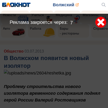
Волжский
Новости
Учиться
Медицина
Магазины
готов
Реклама закроется через:
5
Авто
Работа
Бары
Справоч
- рестораны
Общество
03.07.2013
В Волжском появится новый
изолятор
Проблему строительства нового
изолятора временного содержания поднял
герой России Валерий Ростовщиков