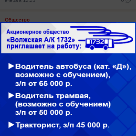
вчера в 12:25
0
Общество
Волжанин раскрыл семейную тайну в
эфире «Малахова»: его родственник был
участником группы Дятлова
В эфире ток-шоу