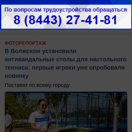
вчера в 11:32
0
ФОТОРЕПОРТАЖ
В Волжском установили
антивандальные столы для настольного
тенниса: первые игроки уже опробовали
новинку
Поставят по всему городу