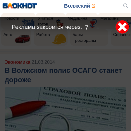
Волжский
Новости
Учиться
Медицина
Магазины
готов
Реклама закроется через:
5
Авто
Работа
Бары
Справоч
- рестораны
Экономика
21.03.2014
В Волжском полис ОСАГО станет
дороже