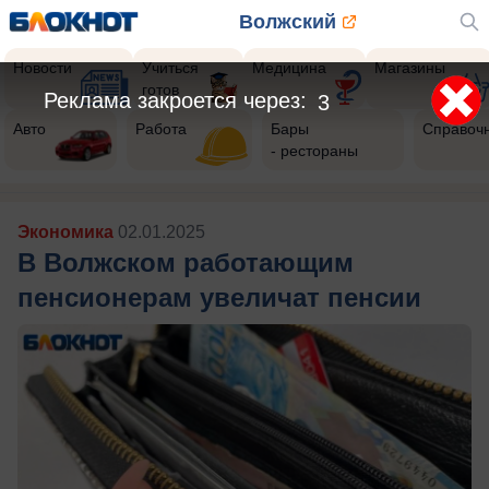
Волжский
Новости
Учиться
Медицина
Магазины
готов
Авто
Работа
Бары
Справоч
- рестораны
Экономика
02.01.2025
В Волжском работающим
пенсионерам увеличат пенсии