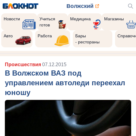
Волжский
Новости
Учиться
Медицина
Магазины
готов
Авто
Работа
Бары
Справоч
- рестораны
Происшествия
07.12.2015
В Волжском ВАЗ под
управлением автоледи переехал
юношу