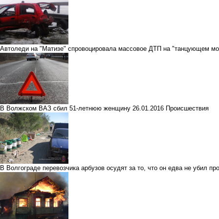
Автоледи на "Матизе" спровоцировала массовое ДТП на "танцующем мо
В Волжском ВАЗ сбил 51-летнюю женщину
26.01.2016
Происшествия
В Волгограде перевозчика арбузов осудят за то, что он едва не убил п