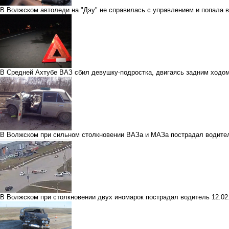
В Волжском автоледи на "Дэу" не справилась с управлением и попала 
В Средней Ахтубе ВАЗ сбил девушку-подростка, двигаясь задним ходо
В Волжском при сильном столкновении ВАЗа и МАЗа пострадал водите
В Волжском при столкновении двух иномарок пострадал водитель
12.02