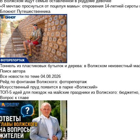
В Волжском ищут семью оставленной в роддоме девочке
«Я мечтаю проснуться от поцелуя мамы»: откровения 14-летней сироты 
Блокнот Путешественника
Тоннель из пластиковых бутылок и дерева: в Волжском неизвестный ма
Поиск автора
Все новости по теме
04.08.2026
Рейд по фонтанам Волжского: фоторепортаж
Искусственный пруд появится в парке «Волжский»
ТОП-5 идей для поездок на майские праздники из Волжского: бюджетно,
Вопрос к главе