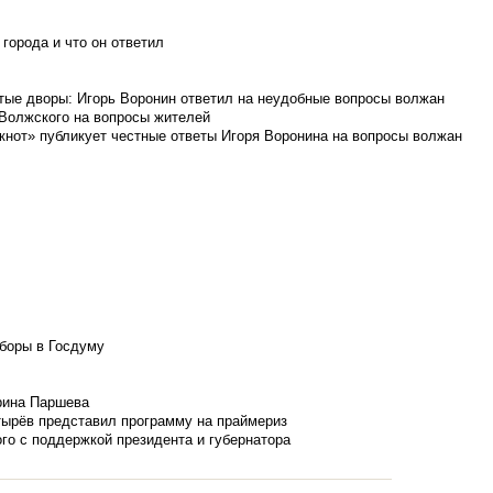
города и что он ответил
итые дворы: Игорь Воронин ответил на неудобные вопросы волжан
 Волжского на вопросы жителей
кнот» публикует честные ответы Игоря Воронина на вопросы волжан
боры в Госдуму
Ирина Паршева
тырёв представил программу на праймериз
го с поддержкой президента и губернатора