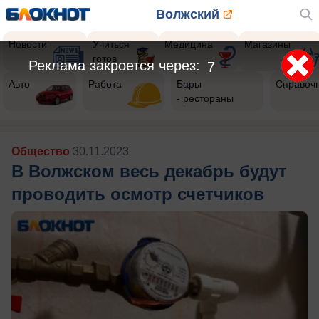
Волжский
Новости
Учиться
Медицина
Магазины
готов
Реклама закроется через:
5
Авто
Работа
Бары
Справоч
- рестораны
Общество
30.11.2023
В Волжском весь декабрь будут
проводить осмотр счетчиков