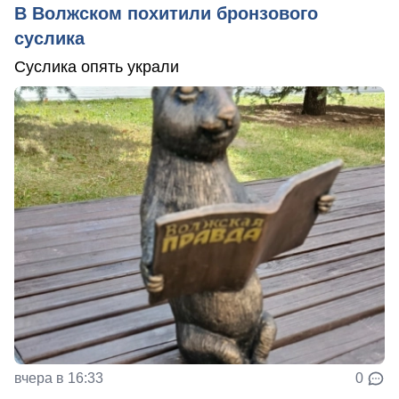
В Волжском похитили бронзового
суслика
Суслика опять украли
вчера в 16:33
0