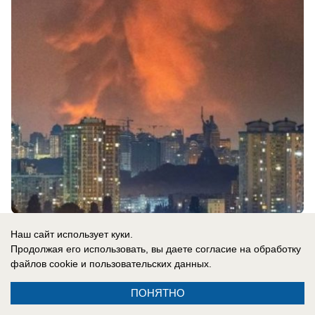
05.08.2026
0
Наш сайт использует куки.
Продолжая его использовать, вы даете согласие на обработку
файлов cookie
и пользовательских данных.
В России
Ким Чен Ын развертывает в России
ПОНЯТНО
ракетное подразделение для нанесения