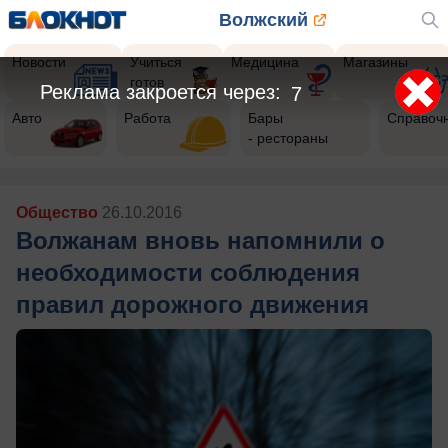
Волжский
Новости
Учиться
Медицина
Магазины
готов
Реклама закроется через:
5
Авто
Работа
Бары
Справоч
- рестораны
Общество
26.10.2016
Волжанам вновь напомнили о
необходимости соблюдения
правил дорожного движения