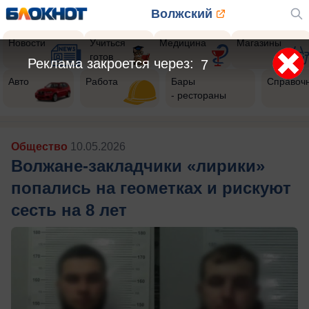
Волжский
Новости
Учиться
Медицина
Магазины
готов
Реклама закроется через:
5
Авто
Работа
Бары
Справоч
- рестораны
Общество
10.05.2026
Волжане-закладчики «лирики»
попались на геометках и рискуют
сесть на 8 лет